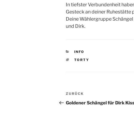
In tiefster Verbundenheit haben
Gesteck an deiner Ruhestätte pl
Deine Wählergruppe Schängel u
und Dirk.
KATEGORIEN
INFO
SCHLAGWÖRTER
TORTY
Beitragsnavigation
Vorheriger
ZURÜCK
Beitrag
Goldener Schängel für Dirk Kis