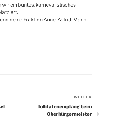
 wir ein buntes, karnevalistisches
atziert.
nd deine Fraktion Anne, Astrid, Manni
WEITER
Nächster
Beitrag
sel
Tollitätenempfang beim
Oberbürgermeister