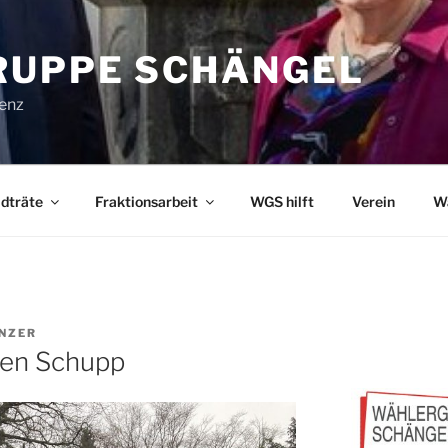
UPPE SCHÄNGEL
lenz
dträte
Fraktionsarbeit
WGS hilft
Verein
W
NZER
ten Schupp