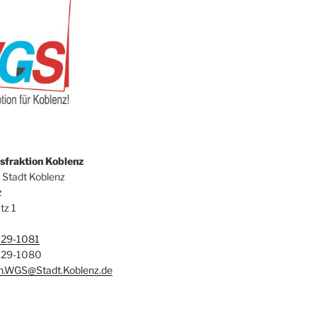
fraktion Koblenz
 Stadt Koblenz
z
tz 1
129-1081
129-1080
on.WGS@Stadt.Koblenz.de