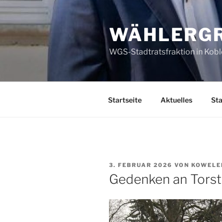
Zum
Inhalt
WÄHLERGR
springen
WGS-Stadtratsfraktion in Kob
Startseite
Aktuelles
Sta
VERÖFFENTLICHT
3. FEBRUAR 2026
VON
KOWELE
AM
Gedenken an Tors