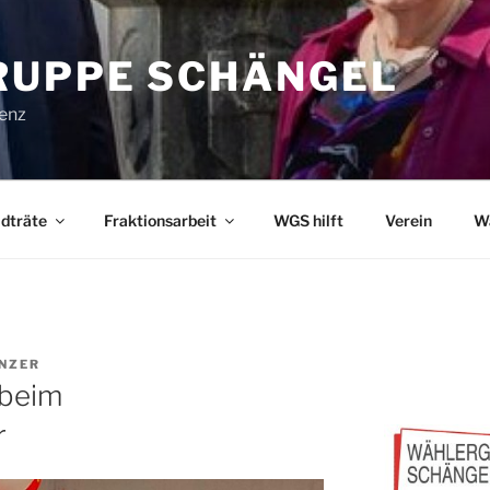
UPPE SCHÄNGEL
lenz
dträte
Fraktionsarbeit
WGS hilft
Verein
W
NZER
 beim
r