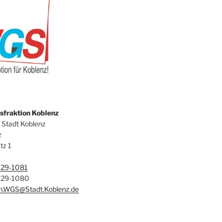
fraktion Koblenz
 Stadt Koblenz
z
tz 1
129-1081
129-1080
on.WGS@Stadt.Koblenz.de