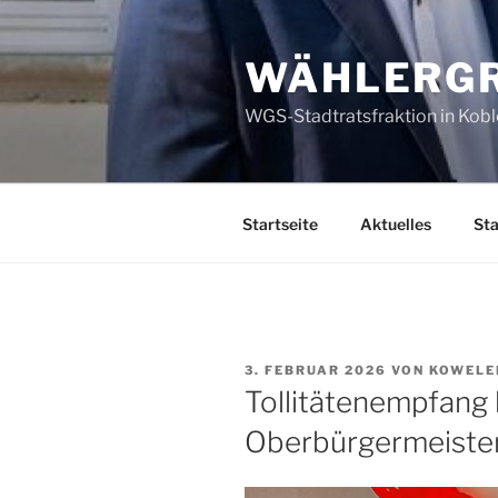
Zum
Inhalt
WÄHLERGR
springen
WGS-Stadtratsfraktion in Kob
Startseite
Aktuelles
Sta
VERÖFFENTLICHT
3. FEBRUAR 2026
VON
KOWELE
AM
Tollitätenempfang
Oberbürgermeiste