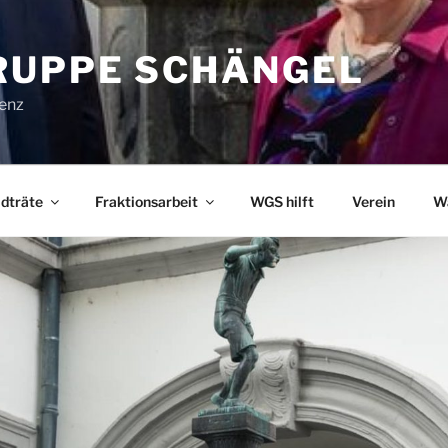
UPPE SCHÄNGEL
lenz
dträte
Fraktionsarbeit
WGS hilft
Verein
W