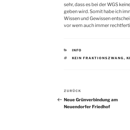
sehr, dass es bei der WGS kein
geben wird. Somit habe ich im
Wissen und Gewissen entschei
vor wem auch immer rechtferti
KATEGORIEN
INFO
SCHLAGWÖRTER
KEIN FRAKTIONSZWANG
,
K
Beitragsnavigation
Vorheriger
ZURÜCK
Beitrag
Neue Grünverbindung am
Neuendorfer Friedhof