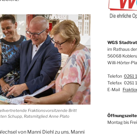
WGS Stadtrats
im Rathaus der
56068 Koblen
Willi-Hörter-Pla
Telefon
0261 
Telefax 0261 
E-Mail
Frakti
stellvertretende Fraktionsvorsitzende Britt
Öffnungszeite
ten Schupp, Ratsmitglied Anne Plato
Montag bis Fre
Wechsel von Manni Diehl zu uns. Manni