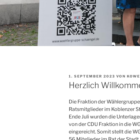
VERÖFFENTLICHT
1. SEPTEMBER 2023
VON
KOWE
AM
Herzlich Willkomm
Die Fraktion der Wählergruppe 
Ratsmitglieder im Koblenzer St
Ende Juli wurden die Unterlag
von der CDU Fraktion in die WG
eingereicht. Somit stellt die 
56 Mitglieder im Rat der Stadt