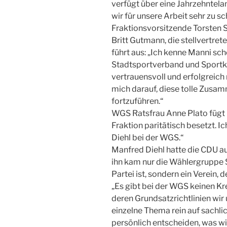
verfügt über eine Jahrzehntela
wir für unsere Arbeit sehr zu s
Fraktionsvorsitzende Torsten 
Britt Gutmann, die stellvertre
führt aus: „Ich kenne Manni sch
Stadtsportverband und Sportkr
vertrauensvoll und erfolgreich
mich darauf, diese tolle Zusa
fortzuführen.“
WGS Ratsfrau Anne Plato fügt mi
Fraktion paritätisch besetzt. Ic
Diehl bei der WGS.“
Manfred Diehl hatte die CDU au
ihn kam nur die Wählergruppe S
Partei ist, sondern ein Verein, 
„Es gibt bei der WGS keinen Kr
deren Grundsatzrichtlinien wir
einzelne Thema rein auf sachli
persönlich entscheiden, was wir 