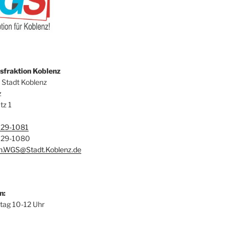
fraktion Koblenz
 Stadt Koblenz
z
tz 1
129-1081
129-1080
on.WGS@Stadt.Koblenz.de
n:
itag 10-12 Uhr