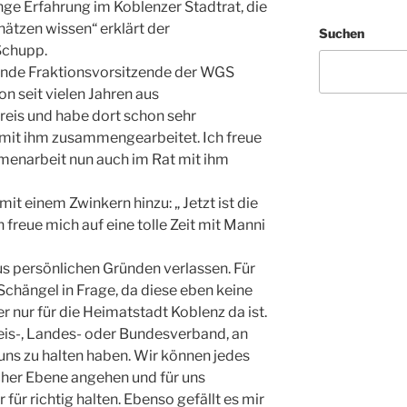
nge Erfahrung im Koblenzer Stadtrat, die
chätzen wissen“ erklärt der
Suchen
Schupp.
tende Fraktionsvorsitzende der WGS
on seit vielen Jahren aus
eis und habe dort schon sehr
 mit ihm zusammengearbeitet. Ich freue
mmenarbeit nun auch im Rat mit ihm
t einem Zwinkern hinzu: „ Jetzt ist die
h freue mich auf eine tolle Zeit mit Manni
s persönlichen Gründen verlassen. Für
chängel in Frage, da diese eben keine
der nur für die Heimatstadt Koblenz da ist.
eis-, Landes- oder Bundesverband, an
 uns zu halten haben. Wir können jedes
cher Ebene angehen und für uns
für richtig halten. Ebenso gefällt es mir