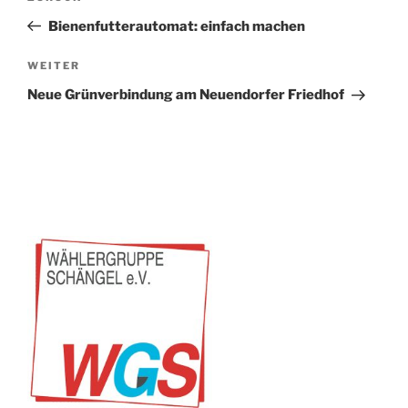
Beitrag
Bienenfutterautomat: einfach machen
Nächster
WEITER
Beitrag
Neue Grünverbindung am Neuendorfer Friedhof